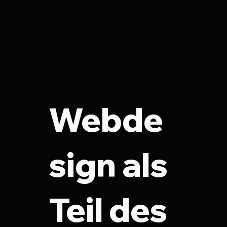
Webde
sign als
Teil des