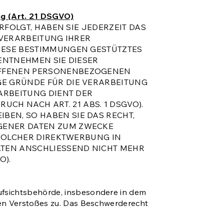
g (Art. 21 DSGVO)
RFOLGT, HABEN SIE JEDERZEIT DAS
 VERARBEITUNG IHRER
DIESE BESTIMMUNGEN GESTÜTZTES
 ENTNEHMEN SIE DIESER
ROFFENEN PERSONENBEZOGENEN
GE GRÜNDE FÜR DIE VERARBEITUNG
ARBEITUNG DIENT DER
H NACH ART. 21 ABS. 1 DSGVO).
EN, SO HABEN SIE DAS RECHT,
OGENER DATEN ZUM ZWECKE
 SOLCHER DIREKTWERBUNG IN
ATEN ANSCHLIESSEND NICHT MEHR
O).
ufsichtsbehörde, insbesondere in dem
hen Verstoßes zu. Das Beschwerderecht