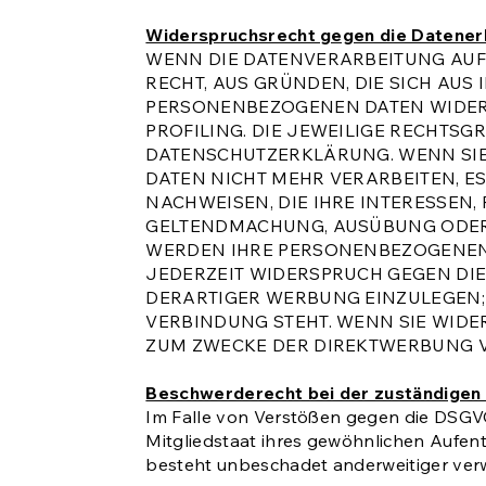
Widerspruchsrecht gegen die Datener
WENN DIE DATENVERARBEITUNG AUF GR
RECHT, AUS GRÜNDEN, DIE SICH AUS
PERSONENBEZOGENEN DATEN WIDERSP
PROFILING. DIE JEWEILIGE RECHTSG
DATENSCHUTZERKLÄRUNG. WENN SIE
DATEN NICHT MEHR VERARBEITEN, E
NACHWEISEN, DIE IHRE INTERESSEN,
GELTENDMACHUNG, AUSÜBUNG ODER V
WERDEN IHRE PERSONENBEZOGENEN D
JEDERZEIT WIDERSPRUCH GEGEN DI
DERARTIGER WERBUNG EINZULEGEN; D
VERBINDUNG STEHT. WENN SIE WID
ZUM ZWECKE DER DIREKTWERBUNG VE
Beschwerderecht bei der zuständigen
Im Falle von Verstößen gegen die DSGVO
Mitgliedstaat ihres gewöhnlichen Aufen
besteht unbeschadet anderweitiger verwa