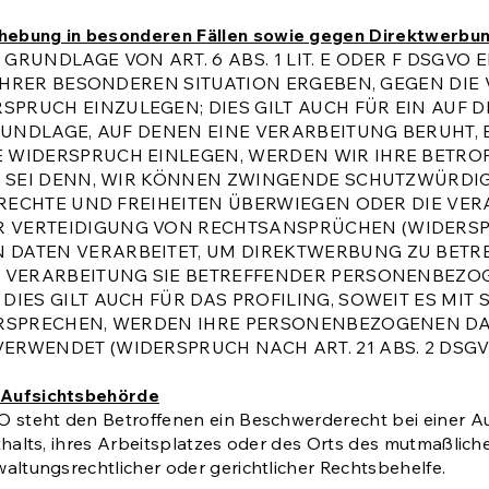
hebung in besonderen Fällen sowie gegen Direktwerbun
UNDLAGE VON ART. 6 ABS. 1 LIT. E ODER F DSGVO E
 IHRER BESONDEREN SITUATION ERGEBEN, GEGEN DIE
RUCH EINZULEGEN; DIES GILT AUCH FÜR EIN AUF 
RUNDLAGE, AUF DENEN EINE VERARBEITUNG BERUHT,
 WIDERSPRUCH EINLEGEN, WERDEN WIR IHRE BET
S SEI DENN, WIR KÖNNEN ZWINGENDE SCHUTZWÜRDI
 RECHTE UND FREIHEITEN ÜBERWIEGEN ODER DIE VER
ERTEIDIGUNG VON RECHTSANSPRÜCHEN (WIDERSPRUC
ATEN VERARBEITET, UM DIREKTWERBUNG ZU BETREIB
E VERARBEITUNG SIE BETREFFENDER PERSONENBEZ
IES GILT AUCH FÜR DAS PROFILING, SOWEIT ES MIT
ERSPRECHEN, WERDEN IHRE PERSONENBEZOGENEN D
RWENDET (WIDERSPRUCH NACH ART. 21 ABS. 2 DSGV
 Aufsichtsbehörde
 steht den Betroffenen ein Beschwerderecht bei einer A
thalts, ihres Arbeitsplatzes oder des Orts des mutmaßlic
ltungsrechtlicher oder gerichtlicher Rechtsbehelfe.