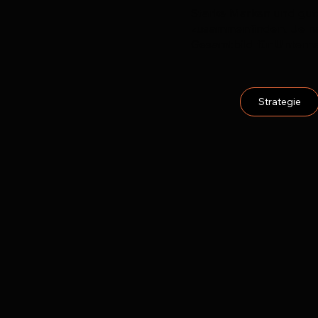
Starke Marken und gut
zusammenfinden. Je nac
Gesamtbild für Untern
Strategie