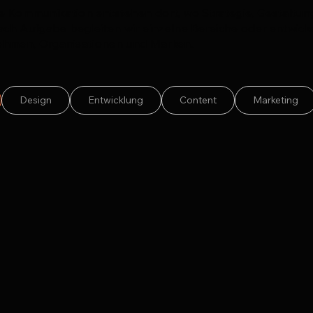
e Kommunikation entstehen dort, wo Strategie, Gestaltun
h Aufgabe begleiten wir einzelne Bereiche oder entwicke
ehmen, Organisationen und Marken.
Design
Entwicklung
Content
Marketing