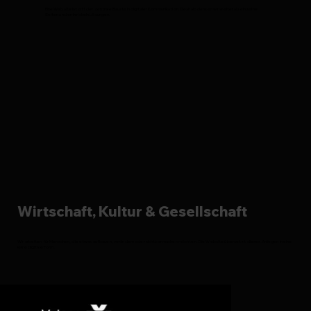
Eine Website ist oft der zentrale Baustein digitaler Kommunikation. Deshalb denken wir weiter als einzelne
Seiten und entwickeln Lösungen.
Wirtschaft, Kultur & Gesellschaft
Wir arbeiten für Menschen, die etwas aufbauen, verändern oder sichtbar machen möchten. Die Website übersetzt dieses Anliegen in eine
klare digitale Form.