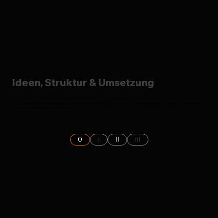
Ideen, Struktur & Umsetzung
Bei einem Webprojekt in Halle arbeiten wir mit festen Orientierungspunkten und kurzen, nachvollziehbaren Abstimmungen. So bleiben
Fortschritt und Qualität jederzeit sichtbar.
0
I
II
III