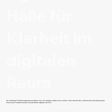
Halle für
Klarheit im
digitalen
Raum
Der Suchbegriff Webdesign Agentur Halle ist kurz. Die Aufgabe dahinter ist es selten. Wir ordnen Inhalte, schärfen die Positionierung und
machen aus Komplexität einen verständlichen digitalen Auftritt.