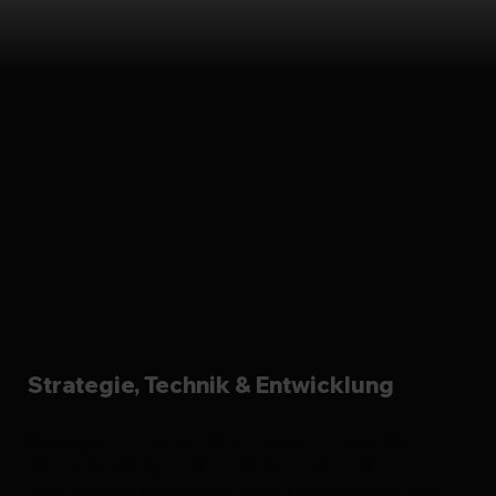
Strategie, Technik & Entwicklung
Strategie gibt einem Webprojekt in Halle die
Richtung, Design macht sie sichtbar und
Technologie sorgt dafür, dass sie im Alltag trägt.