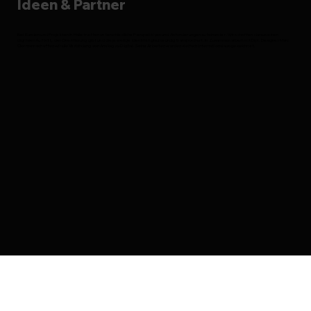
Ideen & Partner
Bei Kunden und Projekten in Halle treffen unterschiedliche Perspektiven und Anforderungen aufeinander. Wir schaffen daraus einen
digitalen Auftritt, der Orientierung gibt und die jeweilige Identität glaubwürdig transportiert. In Zusammenarbeit mit Dipl. Designer Marc
Clormann schaffen wir die Verbindung von Analog zu Digital. Seine Arbeiten wurden vielfach international ausgezeichnet.
Digitale Wege & Lösungen gestalten